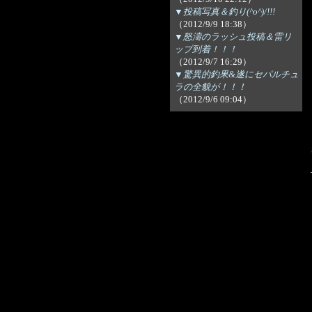
▼投稿写真＆釣り(^o^)/!!!
（2012/9/9 18:38）
▼怒濤のラッシュ投稿＆雷リ
ップ到着！！！
（2012/9/7 16:29）
▼驚異的釣果&遂にセパルチュ
ラの全貌が！！！
（2012/9/6 09:04）