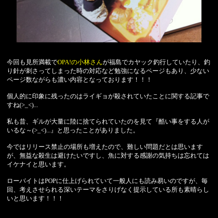
今回も見所満載で
OPA!の小林さん
が福島でカヤック釣行していたり、釣
り針が刺さってしまった時の対応など勉強になるページもあり、少ない
ページ数ながらも濃い内容となっております！！！
個人的に印象に残ったのはライギョが殺されていたことに関する記事で
すね(>_<)...
私も昔、ギルが大量に陸に捨てられていたのを見て『酷い事をする人が
いるな～(>_<)...』と思ったことがありました。
今ではリリース禁止の場所も増えたので、難しい問題だとは思います
が、無益な殺生は避けたいですし、魚に対する感謝の気持ちは忘れては
イケナイと思います。
ローバイトはPOPに仕上げられていて一般人にも読み易いのですが、毎
回、考えさせられる深いテーマをさりげなく提示している所も素晴らし
いと思います！！！