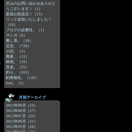
沢山のお問い合わせありがと
うございます！（1）
新規お取扱店！（15）
リンク追加いたしました！
（10）
｜
ブログの必要性。（1）
マンガ（6）
癒し系。（18）
近況。（728）
小説。（3）
蕎麦。（12）
映画。（19）
音楽。（35）
釣り。（103）
釣果報告。（126）
bird。（1）
月別アーカイブ
2012年09月（10）
2012年08月（17）
2012年07月（23）
2012年06月（21）
2012年05月（26）
2012年04月（21）