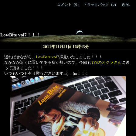
コメント（0）
/
トラックバック（0）
｜
近況。
LowBite vol7！！！
2011年11月21日 16時43分
遅ればせながら、
LowBate vol7
拝見いたしました！！！
なかなか近くに置いてある所が無いので、今回も
TPSのオグラさん
に送
って頂きました！！！
いつもいつも有り難うございますm(_ _)m！！！