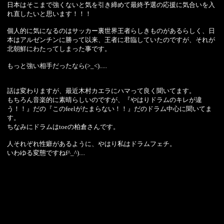
日本はそこまで強くないと気を引き締めて最終予選の応援に気合いを入
れ直したいと思います！！！
個人的に気になるのはサッカー裏世界王者らしきものがあるらしく、日
本はアルゼンチンに勝って以来、王者に君臨していたのですが、それが
北朝鮮にわたってしまった事です。
もっと強い相手だったなら(>_<).....
話は変わりますが、最近木村カエラにハマって良く聞いてます。
もちろん音楽的に素晴らしいのですが、『やはりドラムのキレが違
う！！』だの『このfeelがたまらない！！』だのドラム中心に聞いてま
す。
ちなみにドラムはtoeの柏倉さんです。
人それぞれ性癖があるように、やはり私はドラムフェチ。
いわゆる変態ですねf^_^)....