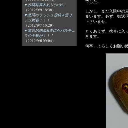
でした。
▼投稿写真＆釣り(^o^)/!!!
（2012/9/9 18:38）
しかし、まだ入院中の
▼怒濤のラッシュ投稿＆雷リ
まいます。必ず、御返
ップ到着！！！
下さいませ。
（2012/9/7 16:29）
▼驚異的釣果&遂にセパルチュ
とりあえず、携帯に入
ラの全貌が！！！
きます。
（2012/9/6 09:04）
何卒、よろしくお願い