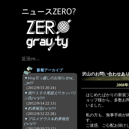
近況etc...
新着アーカイブ
沢山のお問い合わせあ
▼blog引っ越しのお知らせm(_
_)m!!!
2008年
（2012/9/15 20:24）
▼祝!!!１００尾超え!!!カッパリ
はじめたばかりの新規
ン氏(^o^)/!!!!
ョップ様から、多数お
（2012/9/14 22:13）
いました。
▼釣果報告(^o^)/!!!!
（2012/9/12 22:28）
私の方も、無事手術が
▼プロメテウス＆釣果報告
す。
(^o^)/!!!
ご迷惑、ご心配お掛け
（2012/9/10 22:12）